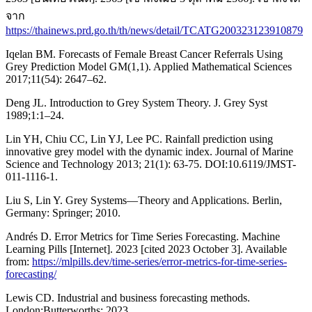
จาก
https://thainews.prd.go.th/th/news/detail/TCATG200323123910879
Iqelan BM. Forecasts of Female Breast Cancer Referrals Using
Grey Prediction Model GM(1,1). Applied Mathematical Sciences
2017;11(54): 2647–62.
Deng JL. Introduction to Grey System Theory. J. Grey Syst
1989;1:1–24.
Lin YH, Chiu CC, Lin YJ, Lee PC. Rainfall prediction using
innovative grey model with the dynamic index. Journal of Marine
Science and Technology 2013; 21(1): 63-75. DOI:10.6119/JMST-
011-1116-1.
Liu S, Lin Y. Grey Systems—Theory and Applications. Berlin,
Germany: Springer; 2010.
Andrés D. Error Metrics for Time Series Forecasting. Machine
Learning Pills [Internet]. 2023 [cited 2023 October 3]. Available
from:
https://mlpills.dev/time-series/error-metrics-for-time-series-
forecasting/
Lewis CD. Industrial and business forecasting methods.
London:Butterworths; 2023.