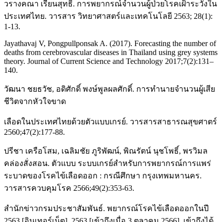
วรางคณา เรียนสุทธิ์. การพยากรณ์จำนวนผู้ป่วยโรคเฝ้าระวังใน
ประเทศไทย. วารสาร วิทยาศาสตร์และเทคโนโลยี 2563; 28(1):
1-13.
Jayathavaj V, Pongpullponsak A. (2017). Forecasting the number of
deaths from cerebrovascular diseases in Thailand using grey systems
theory. Journal of Current Science and Technology 2017;7(2):131–
140.
วัฒนา ชยธวัช, อดิศักดิ์ พงษ์พูลผลศักดิ์. การทำนายจำนวนผู้เสีย
ชีวิตจากหัวใจขาด
เลือดในประเทศไทยด้วยตัวแบบเกรย์. วารสารสาธารณสุขศาตร์
2560;47(2):177-88.
ปรีชา เครือโสม, เฉลิมชัย ภูริพัฒน์, พิณรัตน์ นุชโพธิ์, พรวิมล
คล่องสั่งสอน. ตัวแบบ ระบบเกรย์สำหรับการพยากรณ์การแพร่
ระบาดของโรคไข้เลือดออก : กรณีศึกษา กรุงเทพมหานคร.
วารสารควบคุมโรค 2566;49(2):353-63.
สำนักข่าวกรมประชาสัมพันธ์. พยากรณ์โรคไข้เลือดออกในปี
2563 [อินเทอร์เน็ต]. 2563 [เข้าถึงเมื่อ 3 ตุลาคม 2566]. เข้าถึงได้