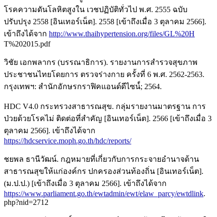
โรคความดันโลหิตสูงใน เวชปฏิบัติทั่วไป พ.ศ. 2555 ฉบับ
ปรับปรุง 2558 [อินเทอร์เน็ต]. 2558 [เข้าถึงเมื่อ 3 ตุลาคม 2566].
เข้าถึงได้จาก
http://www.thaihypertension.org/files/GL%20H
T%202015.pdf
วิชัย เอกพลากร (บรรณาธิการ). รายงานการสำรวจสุขภาพ
ประชาชนไทยโดยการ ตรวจร่างกาย ครั้งที่ 6 พ.ศ. 2562-2563.
กรุงเทพฯ: สำนักอักษรกราฟิคแอนด์ดีไซน์์; 2564.
HDC V4.0 กระทรวงสาธารณสุข. กลุ่มรายงานมาตรฐาน การ
ป่วยด้วยโรคไม่ ติดต่อที่สำคัญ [อินเทอร์เน็ต]. 2566 [เข้าถึงเมื่อ 3
ตุลาคม 2566]. เข้าถึงได้จาก
https://hdcservice.moph.go.th/hdc/reports/
ชยพล ธานีวัฒน์. กฎหมายที่เกี่ยวกับการกระจายอำนาจด้าน
สาธารณสุขให้แก่องค์กร ปกครองส่วนท้องถิ่น [อินเทอร์เน็ต].
(ม.ป.ป.) [เข้าถึงเมื่อ 3 ตุลาคม 2566]. เข้าถึงได้จาก
https://www.parliament.go.th/ewtadmin/ewt/elaw_parcy/ewtdlink
.
php?nid=2712