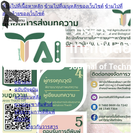
ข้ามไปที่เนื้อหาหลัก
ข้ามไปที่เมนูหลักของเว็บไซต์
ข้ามไปที่
ส่วนท้ายของเว็บไซต์
Open Menu
หน้าแรก
ฉบับปัจจุบัน
ฉบับย้อนหลัง
ข่าวประชาสัมพันธ์
จริยธรรมการตีพิมพ์
เกี่ยวกับ
เกี่ยวกับวารสาร