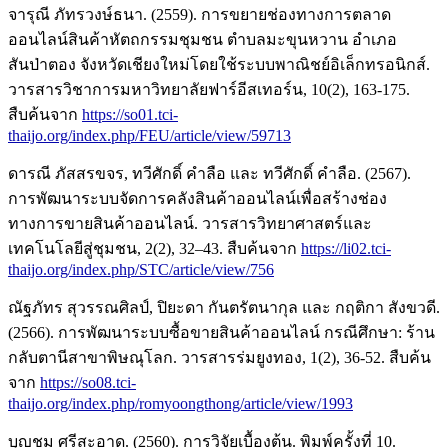
จารุณี ภัทรวงษ์ธนา. (2559). การขยายช่องทางการตลาด
ออนไลน์สินค้าหัตถกรรมชุมชน ตำบลมะขุนหวาน อำเภอ
สันป่าตอง จังหวัดเชียงใหม่โดยใช้ระบบพาณิชย์อิเล็กทรอนิกส์.
วารสารวิชาการมหาวิทยาลัยฟาร์อีสเทอร์น, 10(2), 163-175.
สืบค้นจาก
https://so01.tci-
thaijo.org/index.php/FEU/article/view/59713
ดารณี ภัสสรขจร, ทวีศักดิ์ คำลือ และ ทวีศักดิ์ คำลือ. (2567).
การพัฒนาระบบจัดการคลังสินค้าออนไลน์เพื่อสร้างช่อง
ทางการขายสินค้าออนไลน์. วารสารวิทยาศาสตร์และ
เทคโนโลยีสู่ชุมชน, 2(2), 32–43. สืบค้นจาก
https://li02.tci-
thaijo.org/index.php/STC/article/view/756
ณัฐภัทร สุวรรณศิลป์, ปิยะดา กันตรัตนากุล และ กฤติกา สังขวดี.
(2566). การพัฒนาระบบซื้อขายสินค้าออนไลน์ กรณีศึกษา: ร้าน
กลับตานีสาขาพิษณุโลก. วารสารร่มยูงทอง, 1(2), 36-52. สืบค้น
จาก
https://so08.tci-
thaijo.org/index.php/romyoongthong/article/view/1993
บุญชม ศรีสะอาด. (2560). การวิจัยเบื้องต้น. พิมพ์ครั้งที่ 10.