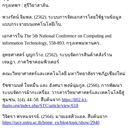
กรุงเทพฯ : สุรีวิยาสาส์น.
พวงรัตน์ จิมพล. (2562). ระบบการจัดเอกสารโดยใช้ฐานข้อมูล
แบบกระจายบนเทคโนโลยีเว็บ.
เอกสารใน The 5th National Conference on Computing and
information Techmology, 558-893. กรุงเทพมหานคร.
ยุทธศาสตร์ บุญกว้าง. (2562). ระบบจัดการสินค้าคลังร้าน
เจษฎา. ภาควิชาคอมพิวเตอร์
คณะวิทยาศาสตร์และเทคโนโลยี มหาวิทยาลัยราชภัฏเชียงใหม่
รัชชานนท์ ใจหมื่น และ อังศนา พงษ์นุ่มกูล. (2566). การพัฒนา
ระบบจัดการผ้ากะเหรี่ยง. วารสารวิทยาศาสตร์และเทคโนโลยีสู่
ชุมชน, 1(4), 44–58. สืบค้นจาก
https://li02.tci-
thaijo.org/index.php/STC/article/view/618
วิจิตรา พรหมจรรย์. (2564). มายเอสคิวแอล. สืบค้นจาก
https://race.nstru.ac.th/home_ex/blog/topic/show/2940