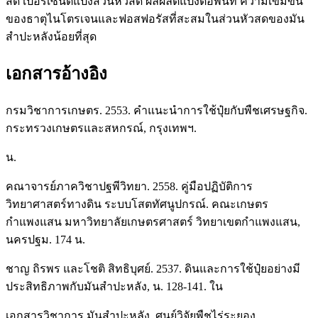
สด เปอร์เซ็นต์แป้งส่วนหัวสด ผลผลิตแป้งต่อพื้นที่ ความเข้มข้น
ของธาตุไนโตรเจนและฟอสฟอรัสที่สะสมในส่วนหัวสดของมัน
สำปะหลังน้อยที่สุด
เอกสารอ้างอิง
กรมวิชาการเกษตร. 2553. คำแนะนำการใช้ปุ๋ยกับพืชเศรษฐกิจ.
กระทรวงเกษตรและสหกรณ์, กรุงเทพฯ.
น.
คณาจารย์ภาควิชาปฐพีวิทยา. 2558. คู่มือปฏิบัติการ
วิทยาศาสตร์ทางดิน ระบบโสตทัศนูปกรณ์. คณะเกษตร
กำแพงแสน มหาวิทยาลัยเกษตรศาสตร์ วิทยาเขตกำแพงแสน,
นครปฐม. 174 น.
ชาญ ถิรพร และโชติ สิทธิบุศย์. 2537. ดินและการใช้ปุ๋ยอย่างมี
ประสิทธิภาพกับมันสำปะหลัง, น. 128-141. ใน
เอกสารวิชาการ มันสำปะหลัง. ศูนย์วิจัยพืชไร่ระยอง,