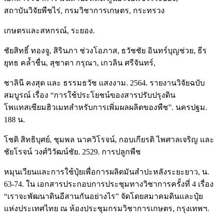
สถาบันวิจัยพืชไร่, กรมวิชาการเกษตร, กระทรวง
เกษตรและสหกรณ์, ระยอง.
ชัยสิทธิ์ ทองจู, สิรินภา ช่วงโอภาส, ธวัชชัย อินทร์บุญช่วย, ธีร
ยุทธ คล้ำชื่น, สุชาดา กรุณา, เกวลิน ศรีจันทร์,
ชาลินี คงสุด และ ธรรมธวัช แสงงาม. 2564. รายงานวิจัยฉบับ
สมบูรณ์ เรื่อง “การใช้ประโยชน์ของสารปรับปรุงดิน
โพแทสเซียมฮิวเมทสำหรับการเพิ่มผลผลิตของพืช”. นครปฐม.
188 น.
โชติ สิทธิบุศย์, ชุมพล นาควิโรจน์, กอบเกียรติ ไพศาลเจริญ และ
ชัยโรจน์ วงศ์วิวัฒน์ชัย. 2529. การปลูกพืช
หมุนเวียนและการใช้ปุ๋ยเพื่อการผลิตมันสำปะหลังระยะยาว, น.
63-74. ใน เอกสารประกอบการประชุมทางวิชาการครั้งที่ 4 เรื่อง
“เราจะพัฒนาดินอีสานกันอย่างไร” จัดโดยสมาคมดินและปุ๋ย
แห่งประเทศไทย ณ ห้องประชุมกรมวิชาการเกษตร, กรุงเทพฯ.