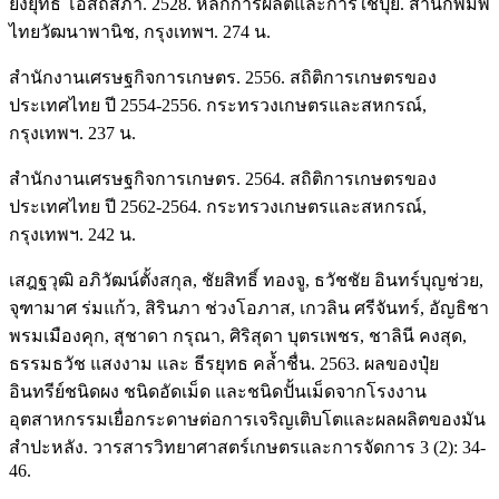
ยงยุทธ โอสถสภา. 2528. หลักการผลิตและการใช้ปุ๋ย. สำนักพิมพ์
ไทยวัฒนาพานิช, กรุงเทพฯ. 274 น.
สำนักงานเศรษฐกิจการเกษตร. 2556. สถิติการเกษตรของ
ประเทศไทย ปี 2554-2556. กระทรวงเกษตรและสหกรณ์,
กรุงเทพฯ. 237 น.
สำนักงานเศรษฐกิจการเกษตร. 2564. สถิติการเกษตรของ
ประเทศไทย ปี 2562-2564. กระทรวงเกษตรและสหกรณ์,
กรุงเทพฯ. 242 น.
เสฎฐวุฒิ อภิวัฒน์ตั้งสกุล, ชัยสิทธิ์ ทองจู, ธวัชชัย อินทร์บุญช่วย,
จุฑามาศ ร่มแก้ว, สิรินภา ช่วงโอภาส, เกวลิน ศรีจันทร์, อัญธิชา
พรมเมืองคุก, สุชาดา กรุณา, ศิริสุดา บุตรเพชร, ชาลินี คงสุด,
ธรรมธวัช แสงงาม และ ธีรยุทธ คล้ำชื่น. 2563. ผลของปุ๋ย
อินทรีย์ชนิดผง ชนิดอัดเม็ด และชนิดปั้นเม็ดจากโรงงาน
อุตสาหกรรมเยื่อกระดาษต่อการเจริญเติบโตและผลผลิตของมัน
สำปะหลัง. วารสารวิทยาศาสตร์เกษตรและการจัดการ 3 (2): 34-
46.