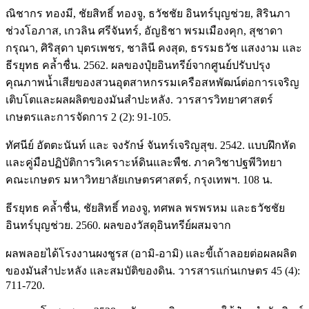
ณิชากร ทองมี, ชัยสิทธิ์ ทองจู, ธวัชชัย อินทร์บุญช่วย, สิรินภา
ช่วงโอภาส, เกวลิน ศรีจันทร์, อัญธิชา พรมเมืองคุก, สุชาดา
กรุณา, ศิริสุดา บุตรเพชร, ชาลินี คงสุด, ธรรมธวัช แสงงาม และ
ธีรยุทธ คล้ำชื่น. 2562. ผลของปุ๋ยอินทรีย์จากศูนย์ปรับปรุง
คุณภาพน้ำเสียของสวนอุตสาหกรรมเครือสหพัฒน์ต่อการเจริญ
เติบโตและผลผลิตของมันสำปะหลัง. วารสารวิทยาศาสตร์
เกษตรและการจัดการ 2 (2): 91-105.
ทัศนีย์ อัตตะนันท์ และ จงรักษ์ จันทร์เจริญสุข. 2542. แบบฝึกหัด
และคู่มือปฏิบัติการวิเคราะห์ดินและพืช. ภาควิชาปฐพีวิทยา
คณะเกษตร มหาวิทยาลัยเกษตรศาสตร์, กรุงเทพฯ. 108 น.
ธีรยุทธ คล้ำชื่น, ชัยสิทธิ์ ทองจู, ทศพล พรพรหม และธวัชชัย
อินทร์บุญช่วย. 2560. ผลของวัสดุอินทรีย์ผสมจาก
ผลพลอยได้โรงงานผงชูรส (อามิ-อามิ) และขี้เถ้าลอยต่อผลผลิต
ของมันสำปะหลัง และสมบัติของดิน. วารสารแก่นเกษตร 45 (4):
711-720.