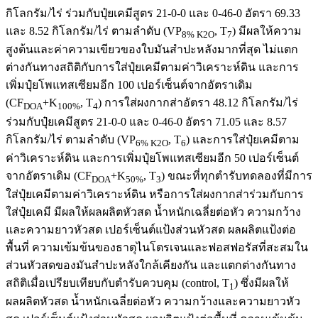
กิโลกรัม/ไร่ ร่วมกับปุ๋ยเคมีสูตร 21-0-0 และ 0-46-0 อัตรา 69.33
และ 8.52 กิโลกรัม/ไร่ ตามลำดับ (VP
, T
) มีผลให้ความ
8% K2O
7
สูงต้นและค่าความเขียวของใบมันสำปะหลังมากที่สุด ไม่แตก
ต่างกันทางสถิติกับการใส่ปุ๋ยเคมีตามค่าวิเคราะห์ดิน และการ
เพิ่มปุ๋ยโพแทสเซียมอีก 100 เปอร์เซ็นต์จากอัตราเดิม
(CF
+K
, T
) การใส่ผงกากส่าอัตรา 48.12 กิโลกรัม/ไร่
DOA
100%
4
ร่วมกับปุ๋ยเคมีสูตร 21-0-0 และ 0-46-0 อัตรา 71.05 และ 8.57
กิโลกรัม/ไร่ ตามลำดับ (VP
, T
) และการใส่ปุ๋ยเคมีตาม
6% K2O
6
ค่าวิเคราะห์ดิน และการเพิ่มปุ๋ยโพแทสเซียมอีก 50 เปอร์เซ็นต์
จากอัตราเดิม (CF
+K
, T
) ขณะที่ทุกตำรับทดลองที่มีการ
DOA
50%
3
ใส่ปุ๋ยเคมีตามค่าวิเคราะห์ดิน หรือการใส่ผงกากส่าร่วมกับการ
ใส่ปุ๋ยเคมี มีผลให้ผลผลิตหัวสด น้ำหนักเฉลี่ยต่อหัว ความกว้าง
และความยาวหัวสด เปอร์เซ็นต์แป้งส่วนหัวสด ผลผลิตแป้งต่อ
พื้นที่ ความเข้มข้นของธาตุไนโตรเจนและฟอสฟอรัสที่สะสมใน
ส่วนหัวสดของมันสำปะหลังใกล้เคียงกัน และแตกต่างกันทาง
สถิติเมื่อเปรียบเทียบกับตำรับควบคุม (control, T
) ซึ่งมีผลให้
1
ผลผลิตหัวสด น้ำหนักเฉลี่ยต่อหัว ความกว้างและความยาวหัว