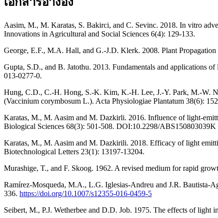
เอกสารอ้างอิง
Aasim, M., M. Karatas, S. Bakirci, and C. Sevinc. 2018. In vitro ad
Innovations in Agricultural and Social Sciences 6(4): 129-133.
George, E.F., M.A. Hall, and G.-J.D. Klerk. 2008. Plant Propagation
Gupta, S.D., and B. Jatothu. 2013. Fundamentals and applications of
013-0277-0.
Hung, C.D., C.-H. Hong, S.-K. Kim, K.-H. Lee, J.-Y. Park, M.-W. Nam
(Vaccinium corymbosum L.). Acta Physiologiae Plantatum 38(6): 1
Karatas, M., M. Aasim and M. Dazkirli. 2016. Influence of light-emi
Biological Sciences 68(3): 501-508. DOI:10.2298/ABS150803039K
Karatas, M., M. Aasim and M. Dazkirili. 2018. Efficacy of light emi
Biotechnological Letters 23(1): 13197-13204.
Murashige, T., and F. Skoog. 1962. A revised medium for rapid growt
Ramírez-Mosqueda, M.A., L.G. Iglesias-Andreu and J.R. Bautista-Aguil
336.
https://doi.org/10.1007/s12355-016-0459-5
Seibert, M., P.J. Wetherbee and D.D. Job. 1975. The effects of light i