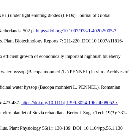
NEL) under light emitting diodes (LEDs). Journal of Global
Netherlands. 502 p.
https://doi.org/10.1007/978-1-4020-5005-3
.
sis. Plant Biotechnology Reports 7: 211-220. DOI 10.1007/s11816-
o efficient growth of economically important highbush blueberry
of water hyssop (Bacopa monnieri (L.) PENNEL) in vitro. Archives of
of medicinal water hyssop (Bacopa monnieri L. PENNEL). Romanian
15: 473-487.
https://doi.org/10.1111/j.1399-3054.1962.tb08052.x
vitro plantlet of Stevia rebaudiana Bertoni. Sugar Tech 19(3): 331-
 callus. Plant Physiology 56(1): 130-139. DOI: 10.1104/pp.56.1.130