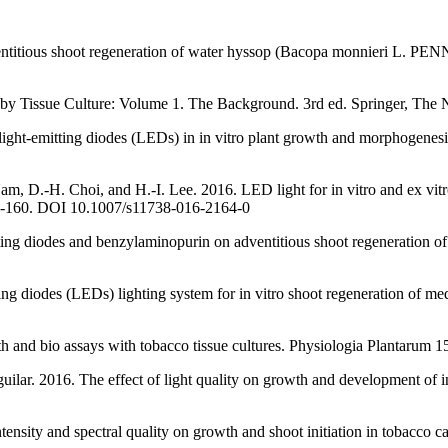
ventitious shoot regeneration of water hyssop (Bacopa monnieri L. PEN
 by Tissue Culture: Volume 1. The Background. 3rd ed. Springer, The 
 light-emitting diodes (LEDs) in in vitro plant growth and morphogene
, D.-H. Choi, and H.-I. Lee. 2016. LED light for in vitro and ex vitr
52-160. DOI 10.1007/s11738-016-2164-0
tting diodes and benzylaminopurin on adventitious shoot regeneration 
tting diodes (LEDs) lighting system for in vitro shoot regeneration 
h and bio assays with tobacco tissue cultures. Physiologia Plantarum 
ar. 2016. The effect of light quality on growth and development of in 
ntensity and spectral quality on growth and shoot initiation in tobacco