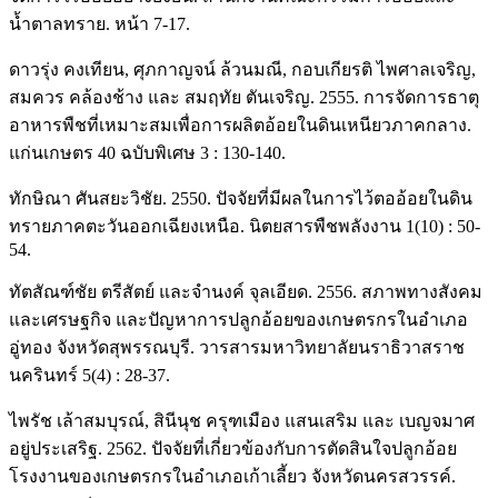
น้ำตาลทราย. หน้า 7-17.
ดาวรุ่ง คงเทียน, ศุภกาญจน์ ล้วนมณี, กอบเกียรติ ไพศาลเจริญ,
สมควร คล้องช้าง และ สมฤทัย ตันเจริญ. 2555. การจัดการธาตุ
อาหารพืชที่เหมาะสมเพื่อการผลิตอ้อยในดินเหนียวภาคกลาง.
แก่นเกษตร 40 ฉบับพิเศษ 3 : 130-140.
ทักษิณา ศันสยะวิชัย. 2550. ปัจจัยที่มีผลในการไว้ตออ้อยในดิน
ทรายภาคตะวันออกเฉียงเหนือ. นิตยสารพืชพลังงาน 1(10) : 50-
54.
ทัตสัณฑ์ชัย ตรีสัตย์ และจำนงค์ จุลเอียด. 2556. สภาพทางสังคม
และเศรษฐกิจ และปัญหาการปลูกอ้อยของเกษตรกรในอำเภอ
อู่ทอง จังหวัดสุพรรณบุรี. วารสารมหาวิทยาลัยนราธิวาสราช
นครินทร์ 5(4) : 28-37.
ไพรัช เล้าสมบุรณ์, สินีนุช ครุฑเมือง แสนเสริม และ เบญจมาศ
อยู่ประเสริฐ. 2562. ปัจจัยที่เกี่ยวข้องกับการตัดสินใจปลูกอ้อย
โรงงานของเกษตรกรในอำเภอเก้าเลี้ยว จังหวัดนครสวรรค์.