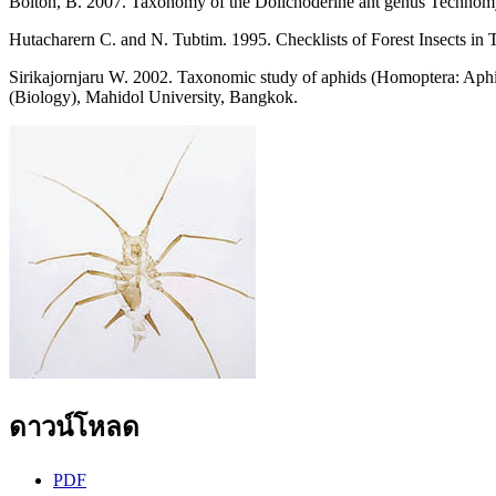
Bolton, B. 2007. Taxonomy of the Dolichoderine ant genus Technomyr
Hutacharern C. and N. Tubtim. 1995. Checklists of Forest Insects in
Sirikajornjaru W. 2002. Taxonomic study of aphids (Homoptera: Aphidi
(Biology), Mahidol University, Bangkok.
ดาวน์โหลด
PDF