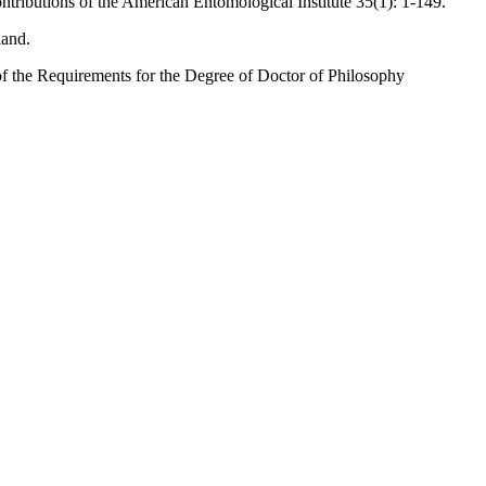
ibutions of the American Entomological Institute 35(1): 1-149.
land.
of the Requirements for the Degree of Doctor of Philosophy