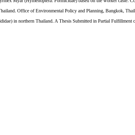
mex Myar (Hymenoptera: Formicidae) based on the worker caste. Contr
 Thailand. Office of Environmental Policy and Planning, Bangkok, Thai
dae) in northern Thailand. A Thesis Submitted in Partial Fulfillment 