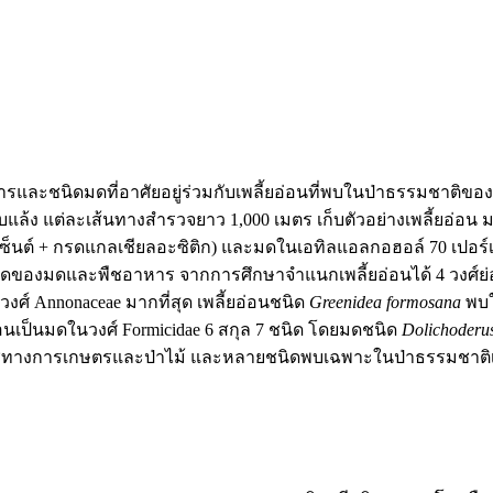
และชนิดมดที่อาศัยอยู่ร่วมกับเพลี้ยอ่อนที่พบในป่าธรรมชาติของเ
ิบแล้ง แต่ละเส้นทางสำรวจยาว 1,000 เมตร เก็บตัวอย่างเพลี้ยอ่อ
ร์เซ็นต์ + กรดแกลเชียลอะซิติก) และมดในเอทิลแอลกอฮอล์ 70 เปอ
ของมดและพืชอาหาร จากการศึกษาจำแนกเพลี้ยอ่อนได้ 4 วงศ์ย่อย
วงศ์ Annonaceae มากที่สุด เพลี้ยอ่อนชนิด
Greenidea formosana
พบใ
อ่อนเป็นมดในวงศ์ Formicidae 6 สกุล 7 ชนิด โดยมดชนิด
Dolichoderu
พืชทางการเกษตรและป่าไม้ และหลายชนิดพบเฉพาะในป่าธรรมชาติเท