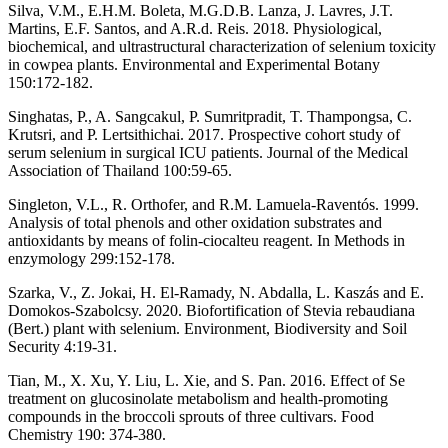
Silva, V.M., E.H.M. Boleta, M.G.D.B. Lanza, J. Lavres, J.T.
Martins, E.F. Santos, and A.R.d. Reis. 2018. Physiological,
biochemical, and ultrastructural characterization of selenium toxicity
in cowpea plants. Environmental and Experimental Botany
150:172-182.
Singhatas, P., A. Sangcakul, P. Sumritpradit, T. Thampongsa, C.
Krutsri, and P. Lertsithichai. 2017. Prospective cohort study of
serum selenium in surgical ICU patients. Journal of the Medical
Association of Thailand 100:59-65.
Singleton, V.L., R. Orthofer, and R.M. Lamuela-Raventós. 1999.
Analysis of total phenols and other oxidation substrates and
antioxidants by means of folin-ciocalteu reagent. In Methods in
enzymology 299:152-178.
Szarka, V., Z. Jokai, H. El-Ramady, N. Abdalla, L. Kaszás and E.
Domokos-Szabolcsy. 2020. Biofortification of Stevia rebaudiana
(Bert.) plant with selenium. Environment, Biodiversity and Soil
Security 4:19-31.
Tian, M., X. Xu, Y. Liu, L. Xie, and S. Pan. 2016. Effect of Se
treatment on glucosinolate metabolism and health-promoting
compounds in the broccoli sprouts of three cultivars. Food
Chemistry 190: 374-380.