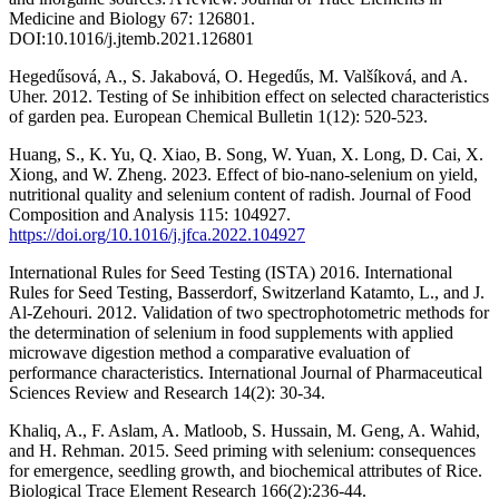
Medicine and Biology 67: 126801.
DOI:10.1016/j.jtemb.2021.126801
Hegedűsová, A., S. Jakabová, O. Hegedűs, M. Valšíková, and A.
Uher. 2012. Testing of Se inhibition effect on selected characteristics
of garden pea. European Chemical Bulletin 1(12): 520-523.
Huang, S., K. Yu, Q. Xiao, B. Song, W. Yuan, X. Long, D. Cai, X.
Xiong, and W. Zheng. 2023. Effect of bio-nano-selenium on yield,
nutritional quality and selenium content of radish. Journal of Food
Composition and Analysis 115: 104927.
https://doi.org/10.1016/j.jfca.2022.104927
International Rules for Seed Testing (ISTA) 2016. International
Rules for Seed Testing, Basserdorf, Switzerland Katamto, L., and J.
Al-Zehouri. 2012. Validation of two spectrophotometric methods for
the determination of selenium in food supplements with applied
microwave digestion method a comparative evaluation of
performance characteristics. International Journal of Pharmaceutical
Sciences Review and Research 14(2): 30‐34.
Khaliq, A., F. Aslam, A. Matloob, S. Hussain, M. Geng, A. Wahid,
and H. Rehman. 2015. Seed priming with selenium: consequences
for emergence, seedling growth, and biochemical attributes of Rice.
Biological Trace Element Research 166(2):236-44.