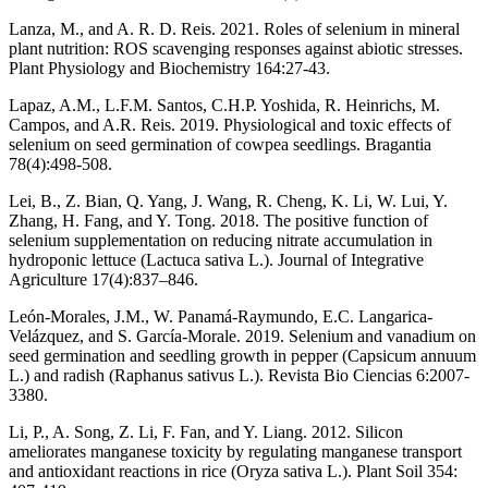
Lanza, M., and A. R. D. Reis. 2021. Roles of selenium in mineral
plant nutrition: ROS scavenging responses against abiotic stresses.
Plant Physiology and Biochemistry 164:27-43.
Lapaz, A.M., L.F.M. Santos, C.H.P. Yoshida, R. Heinrichs, M.
Campos, and A.R. Reis. 2019. Physiological and toxic effects of
selenium on seed germination of cowpea seedlings. Bragantia
78(4):498-508.
Lei, B., Z. Bian, Q. Yang, J. Wang, R. Cheng, K. Li, W. Lui, Y.
Zhang, H. Fang, and Y. Tong. 2018. The positive function of
selenium supplementation on reducing nitrate accumulation in
hydroponic lettuce (Lactuca sativa L.). Journal of Integrative
Agriculture 17(4):837–846.
León-Morales, J.M., W. Panamá-Raymundo, E.C. Langarica-
Velázquez, and S. García-Morale. 2019. Selenium and vanadium on
seed germination and seedling growth in pepper (Capsicum annuum
L.) and radish (Raphanus sativus L.). Revista Bio Ciencias 6:2007-
3380.
Li, P., A. Song, Z. Li, F. Fan, and Y. Liang. 2012. Silicon
ameliorates manganese toxicity by regulating manganese transport
and antioxidant reactions in rice (Oryza sativa L.). Plant Soil 354: