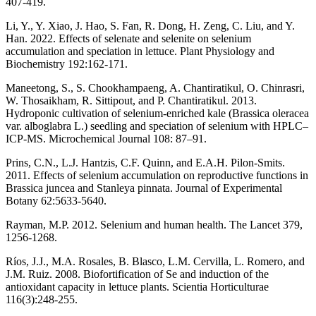
407-419.
Li, Y., Y. Xiao, J. Hao, S. Fan, R. Dong, H. Zeng, C. Liu, and Y.
Han. 2022. Effects of selenate and selenite on selenium
accumulation and speciation in lettuce. Plant Physiology and
Biochemistry 192:162-171.
Maneetong, S., S. Chookhampaeng, A. Chantiratikul, O. Chinrasri,
W. Thosaikham, R. Sittipout, and P. Chantiratikul. 2013.
Hydroponic cultivation of selenium-enriched kale (Brassica oleracea
var. alboglabra L.) seedling and speciation of selenium with HPLC–
ICP-MS. Microchemical Journal 108: 87–91.
Prins, C.N., L.J. Hantzis, C.F. Quinn, and E.A.H. Pilon-Smits.
2011. Effects of selenium accumulation on reproductive functions in
Brassica juncea and Stanleya pinnata. Journal of Experimental
Botany 62:5633-5640.
Rayman, M.P. 2012. Selenium and human health. The Lancet 379,
1256-1268.
Ríos, J.J., M.A. Rosales, B. Blasco, L.M. Cervilla, L. Romero, and
J.M. Ruiz. 2008. Biofortification of Se and induction of the
antioxidant capacity in lettuce plants. Scientia Horticulturae
116(3):248-255.