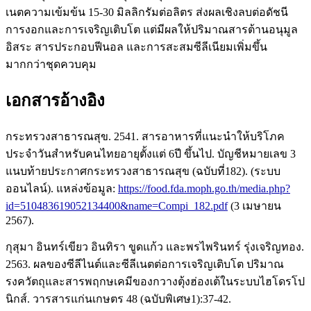
เนตความเข้มข้น 15-30 มิลลิกรัมต่อลิตร ส่งผลเชิงลบต่อดัชนี
การงอกและการเจริญเติบโต แต่มีผลให้ปริมาณสารต้านอนุมูล
อิสระ สารประกอบฟีนอล และการสะสมซีลีเนียมเพิ่มขึ้น
มากกว่าชุดควบคุม
เอกสารอ้างอิง
กระทรวงสาธารณสุข. 2541. สารอาหารที่แนะนำให้บริโภค
ประจำวันสำหรับคนไทยอายุตั้งแต่ 6ปี ขึ้นไป. บัญชีหมายเลข 3
แนบท้ายประกาศกระทรวงสาธารณสุข (ฉบับที่182). (ระบบ
ออนไลน์). แหล่งข้อมูล:
https://food.fda.moph.go.th/media.php?
id=510483619052134400&name=Compi_182.pdf
(3 เมษายน
2567).
กุสุมา อินทร์เขียว อินทิรา ขูดแก้ว และพรไพรินทร์ รุ่งเจริญทอง.
2563. ผลของซีลีไนต์และซีลีเนตต่อการเจริญเติบโต ปริมาณ
รงควัตถุและสารพฤกษเคมีของกวางตุ้งฮ่องเต้ในระบบไฮโดรโป
นิกส์. วารสารแก่นเกษตร 48 (ฉบับพิเศษ1):37-42.