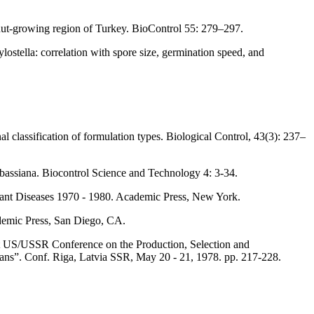
lnut-growing region of Turkey. BioControl 55: 279–297.
ostella: correlation with spore size, germination speed, and
classification of formulation types. Biological Control, 43(3): 237–
bassiana. Biocontrol Science and Technology 4: 3-34.
Plant Diseases 1970 - 1980. Academic Press, New York.
ademic Press, San Diego, CA.
oint US/USSR Conference on the Production, Selection and
ns”. Conf. Riga, Latvia SSR, May 20 - 21, 1978. pp. 217-228.