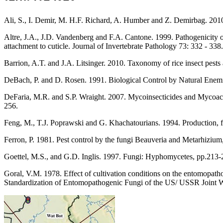
Ali, S., I. Demir, M. H.F. Richard, A. Humber and Z. Demirbag. 2010
Altre, J.A., J.D. Vandenberg and F.A. Cantone. 1999. Pathogenicity o
attachment to cuticle. Journal of Invertebrate Pathology 73: 332 - 338.
Barrion, A.T. and J.A. Litsinger. 2010. Taxonomy of rice insect pests
DeBach, P. and D. Rosen. 1991. Biological Control by Natural Enem
DeFaria, M.R. and S.P. Wraight. 2007. Mycoinsecticides and Mycoacari
256.
Feng, M., T.J. Poprawski and G. Khachatourians. 1994. Production, f
Ferron, P. 1981. Pest control by the fungi Beauveria and Metarhiziu
Goettel, M.S., and G.D. Inglis. 1997. Fungi: Hyphomycetes, pp.213-2
Goral, V.M. 1978. Effect of cultivation conditions on the entomopath
Standardization of Entomopathogenic Fungi of the US/ USSR Joint W