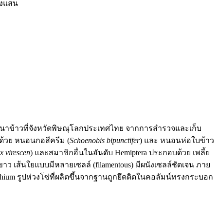
พงแสน
นาข้าวที่จังหวัดพิษณุโลกประเทศไทย จากการสำรวจและเก็บ
บด้วย หนอนกอสีครีม (
Schoenobis bipunctifer
) และ หนอนห่อใบข้าว
x virescen
) และสมาชิกอื่นในอันดับ Hemiptera ประกอบด้วย เพลี้ย
ว เส้นใยแบบมีหลายเซลล์ (filamentous) มีผนังเซลล์ชัดเจน ภาย
dochium รูปห่วงโซ่ที่ผลิตขึ้นจากฐานถูกยึดติดในคอลัมน์ทรงกระบอก