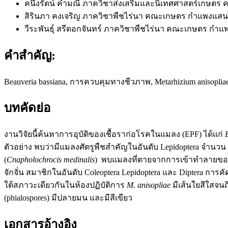
คนึงรัตน์ คำมณี
ภาควิชาส่งเสริมและนิเทศศาสตร์เกษตร
สิรินภา คงเจริญ
ภาควิชาพืชไร่นา คณะเกษตร กำแพงแสน
วีระพันธุ์ สรีดอกจันทร์
ภาควิชาพืชไร่นา คณะเกษตร กำแ
คำสำคัญ:
Beauveria bassiana, การควบคุมทางชีวภาพ, Metarhizium anisopli
บทคัดย่อ
งานวิจัยนี้ค้นหาการอุบัติของเชื้อราก่อโรคในแมลง (EPF) ได้แก่
ตัวอย่าง พบว่ามีแมลงศัตรูพืชสำคัญในอันดับ Lepidoptera จำนวน 
(
Cnapholochrocis medinalis
) พบแมลงที่ตายจากการเข้าทำลายข
จักจั่น สมาชิกในอันดับ Coleoptera Lepidoptera และ Diptera กา
ใต้สภาวะเดียวกันในห้องปฏิบัติการ
M. anisopliae
มีเส้นใยสีใสจนถ
(phialospores) มีปลายมน และมีสีเขียว
เอกสารอ้างอิง