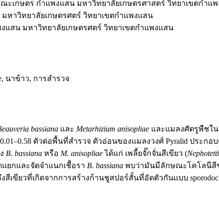
 คณะเกษตร กำแพงแสน มหาวิทยาลัยเกษตรศาสตร์ วิทยาเขตกำแ
 มหาวิทยาลัยเกษตรศตร์ วิทยาเขตกำแพงแสน
พงแสน มหาวิทยาลัยเกษตรศตร์ วิทยาเขตกำแพงแสน
ae, นาข้าว, การสำรวจ
Beauveria bassiana
และ
Metarhizium anisopliae
และแมลงศัตรูพืชใน
0.01–0.58 ตัวต่อพื้นที่สำรวจ ตัวอ่อนของแมลงวงศ์ Pyralid ประกอ
อง
B. bassiana
หรือ
M. anisopliae
ได้แก่ เพลี้ยจั๊กจั่นสีเขียว (
Nephotetti
รคัดแยกและจัดจำแนกเชื้อรา
B
.
bassiana
พบว่ามันมีลักษณะโคโลนีสีขา
ึงสีเขียวที่เกิดจากการสร้างก้านชูสปอร์สั้นที่อัดตัวกันแบบ sporo