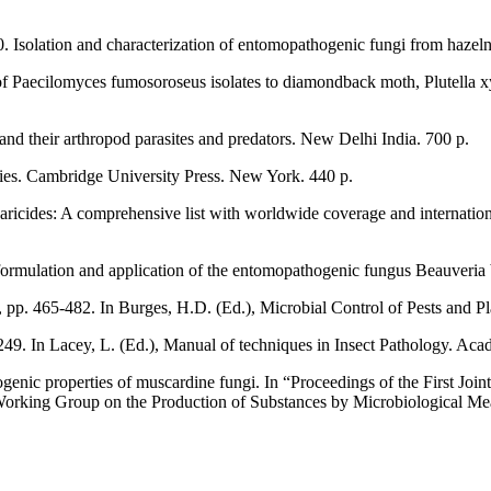
. Isolation and characterization of entomopathogenic fungi from haze
f Paecilomyces fumosoroseus isolates to diamondback moth, Plutella xyl
 and their arthropod parasites and predators. New Delhi India. 700 p.
ies. Cambridge University Press. New York. 440 p.
cides: A comprehensive list with worldwide coverage and international 
ormulation and application of the entomopathogenic fungus Beauveria 
m, pp. 465-482. In Burges, H.D. (Ed.), Microbial Control of Pests and 
49. In Lacey, L. (Ed.), Manual of techniques in Insect Pathology. Ac
ogenic properties of muscardine fungi. In “Proceedings of the First J
orking Group on the Production of Substances by Microbiological Mea