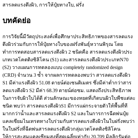
สารลดแรงตึงผิว, การให้ปุ๋ยทางใบ, ฝรั่ง
บทคัดย่อ
การวิจัยนี้มีวัตถุประสงค์เพื่อศึกษาประสิทธิภาพของสารลดแรง
ตึงผิวร่วมกับการให้ปุ๋ยทางใบของฝรั่งพันธุ์หวานพิรุณ โดย
ทำการทดสอบสารลดแรงตึงผิว 2 ชนิดคือ สารลดแรงตึงผิวประ
เภทเวตโคตติงซิลิโคน (S1) และสารลดแรงตึงผิวประเภทN70
(S2) วางแผนการทดลองแบบ completely randomized design
(CRD) จำนวน 3 ซ้ำ จากผลการทดลองพบว่า สารลดแรงตึงผิว
S1 มีค่าแรงตึงผิว 51.08 ดายน์ต่อเซนติเมตร ซึ่งมีค่าต่ำกว่าสาร
ลดแรงตึงผิว S2 มีค่า 68.39 ดายน์ต่อซม. แสดงถึงประสิทธิภาพ
ในการจับผิวใบได้ดี ส่วนลักษณะของหยดที่เกิดบนผิวใบพืชแต่ละ
ชนิด พบว่า สารลดแรงตึงผิวS1 มีการแผ่กระจายตัวให้พื้นที่ที
มากกว่าน้ำและสารลดแรงตึงผิว S2 และในการการฉีดพ่นปุ๋ย
แคลเซียมไนเทรตทางใบร่วมกับสารลดแรงตึงผิวในใบฝรั่งพบว่า
ในใบฝรั่งที่ฉีดพ่นสารลดแรงตึงผิวกลุ่มเวตโคตติงซิลิโคน
ให้การสะสมแคลเซียมสูงที่สุดเฉลี่ยเท่ากับ 20,709 มิลลิกรัมต่อ