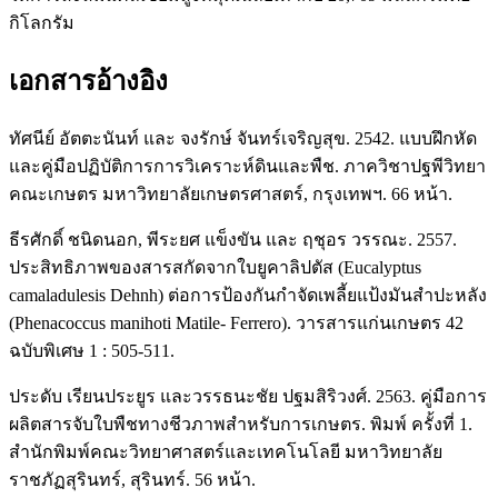
กิโลกรัม
เอกสารอ้างอิง
ทัศนีย์ อัตตะนันท์ และ จงรักษ์ จันทร์เจริญสุข. 2542. แบบฝึกหัด
และคู่มือปฏิบัติการการวิเคราะห์ดินและพืช. ภาควิชาปฐพีวิทยา
คณะเกษตร มหาวิทยาลัยเกษตรศาสตร์, กรุงเทพฯ. 66 หน้า.
ธีรศักดิ์ ชนิดนอก, พีระยศ แข็งขัน และ ฤชุอร วรรณะ. 2557.
ประสิทธิภาพของสารสกัดจากใบยูคาลิปตัส (Eucalyptus
camaladulesis Dehnh) ต่อการป้องกันกำจัดเพลี้ยแป้งมันสำปะหลัง
(Phenacoccus manihoti Matile- Ferrero). วารสารแก่นเกษตร 42
ฉบับพิเศษ 1 : 505-511.
ประดับ เรียนประยูร และวรรธนะชัย ปฐมสิริวงศ์. 2563. คู่มือการ
ผลิตสารจับใบพืชทางชีวภาพสำหรับการเกษตร. พิมพ์ ครั้งที่ 1.
สำนักพิมพ์คณะวิทยาศาสตร์และเทคโนโลยี มหาวิทยาลัย
ราชภัฏสุรินทร์, สุรินทร์. 56 หน้า.