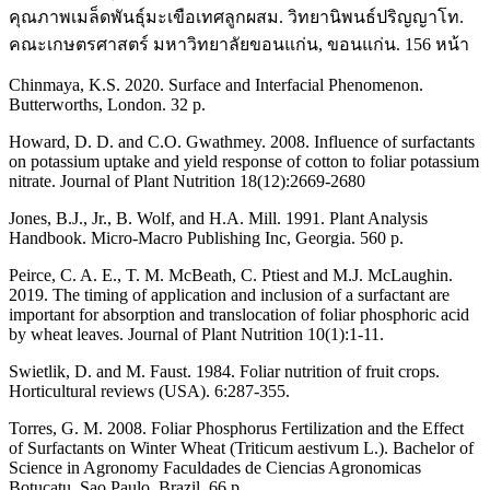
คุณภาพเมล็ดพันธุ์มะเขือเทศลูกผสม. วิทยานิพนธ์ปริญญาโท.
คณะเกษตรศาสตร์ มหาวิทยาลัยขอนแก่น, ขอนแก่น. 156 หน้า
Chinmaya, K.S. 2020. Surface and Interfacial Phenomenon.
Butterworths, London. 32 p.
Howard, D. D. and C.O. Gwathmey. 2008. Influence of surfactants
on potassium uptake and yield response of cotton to foliar potassium
nitrate. Journal of Plant Nutrition 18(12):2669-2680
Jones, B.J., Jr., B. Wolf, and H.A. Mill. 1991. Plant Analysis
Handbook. Micro-Macro Publishing Inc, Georgia. 560 p.
Peirce, C. A. E., T. M. McBeath, C. Ptiest and M.J. McLaughin.
2019. The timing of application and inclusion of a surfactant are
important for absorption and translocation of foliar phosphoric acid
by wheat leaves. Journal of Plant Nutrition 10(1):1-11.
Swietlik, D. and M. Faust. 1984. Foliar nutrition of fruit crops.
Horticultural reviews (USA). 6:287-355.
Torres, G. M. 2008. Foliar Phosphorus Fertilization and the Effect
of Surfactants on Winter Wheat (Triticum aestivum L.). Bachelor of
Science in Agronomy Faculdades de Ciencias Agronomicas
Botucatu, Sao Paulo, Brazil. 66 p.